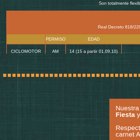
Son totalmente flexi
El exam
las cla
En cuan
Real Decreto 818/22
daremos
PERMISO
EDAD
También
licenci
CICLOMOTOR
AM
14 (15 a partir 01,09,10)
Si tenie
A1
16
Ningun
confian
A1
18
B
volver a
A2
18
Ningun
MOTOCICLETA
A2
18
A1 (<=
A2
18
A1 (+2
Nuestra 
A2
18
B
Fiesta
A
20
Impresc
Respect
B
18
Ningun
carnet 