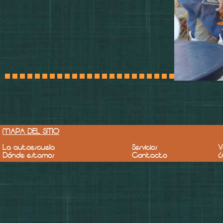
MAPA DEL SITIO
La autoescuela
Servicios
V
Dónde estamos
Contacto
¿