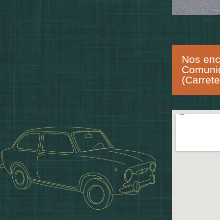
Nos enco
Comunid
(Carrete