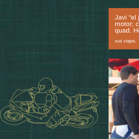
Javi "el
motor; c
quad. H
sus viajes.