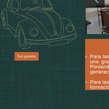
Para las
una gra
Poniend
generac
Para la
formació
además 
explica
práctica