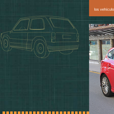
COCHES
B
18
A1 ó A
B+E
18
B ó sup
los vehículo
C1
18
B
C1 + E
18
C1, B +
C
21
B, D1, 
CAMIONES
C
21
C1
C + E
21
C, B + 
C + E
21
C1 + E,
D1
21
B
D1 + E
21
D1, B +
D1 + E
21
C1 + E,
AUTOBUSES
D
24
B, C1, 
D
24
D1
D + E
24
D, B + 
D + E
24
D1 + E,